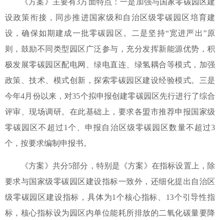
《方案》主要有
3
方面特点：一是加强与国家零碳园区建
设政策衔接，同步推进国家级和自治区级零碳园区培育建
设，确保如期建成一批零碳园区。二是坚持“宽进严出”原
则，鼓励不同类型园区广泛参与，充分发挥新能源优势，积
极发展零碳园区配电网、绿电直连、绿氢耦合等模式，加强
政策、技术、模式创新，探索零碳园区建设经验模式。三是
今年
4
月份以来，对
35
个拟申报创建零碳园区先行进行了综合
评审、现场调研。在此基础上，要求各盟市推荐申报国家级
零碳园区不超过
1
个、申报自治区级零碳园区数量不超过
3
个，按要求编制申报书。
《方案》共分
5
部分，特别是《方案》在指标设置上，除
要求与国家级零碳园区建设指标一致外，还细化提出自治区
级零碳园区建设指标，具体为
1
个核心指标、
13
个引导性指
标，核心指标设为园区内单位能耗所排放的二氧化碳量要降